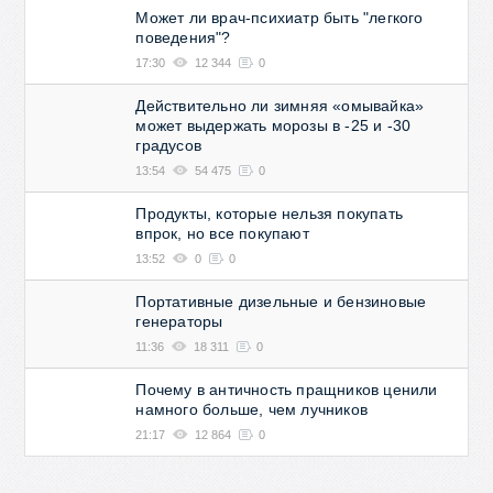
Может ли врач-психиатр быть "легкого
поведения"?
17:30
12 344
0
Действительно ли зимняя «омывайка»
может выдержать морозы в -25 и -30
градусов
13:54
54 475
0
Продукты, которые нельзя покупать
впрок, но все покупают
13:52
0
0
Портативные дизельные и бензиновые
генераторы
11:36
18 311
0
Почему в античность пращников ценили
намного больше, чем лучников
21:17
12 864
0