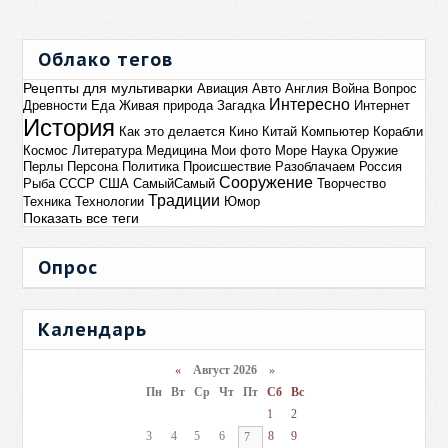
Облако тегов
Рецепты для мультиварки
Авиация
Авто
Англия
Война
Вопрос
Интересно
Древности
Еда
Живая природа
Загадка
Интернет
История
Как это делается
Кино
Китай
Компьютер
Корабли
Космос
Литература
Медицина
Мои фото
Море
Наука
Оружие
Перлы
Персона
Политика
Происшествие
Разоблачаем
Россия
Сооружение
Рыба
СССР
США
СамыйСамый
Творчество
Традиции
Техника
Технологии
Юмор
Показать все теги
Опрос
Календарь
«
Август 2026 »
Пн
Вт
Ср
Чт
Пт
Сб
Вс
1
2
3
4
5
6
8
9
7