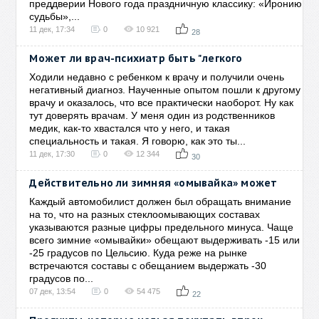
преддверии Нового года праздничную классику: «Иронию
судьбы»,...
11 дек, 17:34
0
10 921
28
Может ли врач-психиатр быть "легкого
Ходили недавно с ребенком к врачу и получили очень
негативный диагноз. Наученные опытом пошли к другому
врачу и оказалось, что все практически наоборот. Ну как
тут доверять врачам. У меня один из родственников
медик, как-то хвастался что у него, и такая
специальность и такая. Я говорю, как это ты...
11 дек, 17:30
0
12 344
30
Действительно ли зимняя «омывайка» может
Каждый автомобилист должен был обращать внимание
на то, что на разных стеклоомывающих составах
указываются разные цифры предельного минуса. Чаще
всего зимние «омывайки» обещают выдерживать -15 или
-25 градусов по Цельсию. Куда реже на рынке
встречаются составы с обещанием выдержать -30
градусов по...
07 дек, 13:54
0
54 475
22