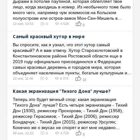
дырами в потолке паутиной, которая облепляет твое
лицо, когда заходишь в номер. Из необычного тоже было
много чего, например чум эскимосов на Кольском
полуострове или остров-замок Мон-Сен-Мишель в...
13 ноя, 13:53
0
4 528
5
Самый красивый хутор в мире
Вы спросите, как я узнал, что этот хутор самый
красивый? А я вам отвечу. Хутор Старозолотовский в
Константиновском районе Ростовской области еще в
2019 году официально присоединился к Федерации
самых красивых деревень и городков мира, которая
объединяет населенные пункты, богатые культурным и...
10 ноя, 11:46
0
6 370
16
Какая экранизация "Тихого Дона" лучше?
Теперь это будет вечный спор: какая экранизация
"Тихого Дона" лучше? Есть четыре экранизации - Тихий
Дон (1930), режиссер Прохорова; - Тихий Дон (1958),
режиссер Герасимов; - Тихий Дон (2006), режиссер
Бондарчук; - Тихий Дон (2015), режиссер Урсуляк;
Конечно же о вкусах не спорят и вот мне недавно...
08 ноя, 12:10
0
4 724
6