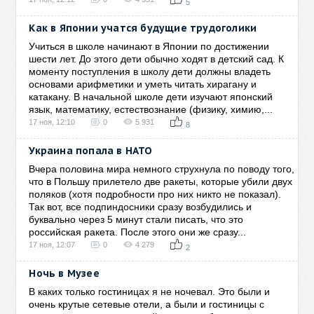
5
Как в Японии учатся будущие трудоголики
Учиться в школе начинают в Японии по достижении
шести лет. До этого дети обычно ходят в детский сад. К
моменту поступления в школу дети должны владеть
основами арифметики и уметь читать хирагану и
катакану. В начальной школе дети изучают японский
язык, математику, естествознание (физику, химию,...
17 ноя, 12:10
0
5 931
8
Украина попала в НАТО
Вчера половина мира немного струхнула по поводу того,
что в Польшу прилетело две ракеты, которые убили двух
поляков (хотя подробности про них никто не показал).
Так вот, все подпиндосники сразу возбудились и
буквально через 5 минут стали писать, что это
российская ракета. После этого они же сразу...
17 ноя, 12:07
0
4 279
2
Ночь в Музее
В каких только гостиницах я не ночевал. Это были и
очень крутые сетевые отели, а были и гостиницы с