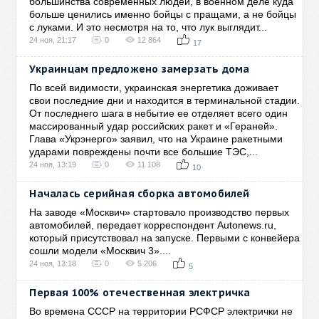
большинства современных людей, в военном деле куда
больше ценились именно бойцы с пращами, а не бойцы
с луками. И это несмотря на то, что лук выглядит...
24 ноя, 21:17
0
12 864
17
Украинцам предложено замерзать дома
По всей видимости, украинская энергетика доживает
свои последние дни и находится в терминальной стадии.
От последнего шага в небытие ее отделяет всего один
массированный удар российских ракет и «Гераней».
Глава «Укрэнерго» заявил, что на Украине ракетными
ударами повреждены почти все большие ТЭС,...
24 ноя, 13:19
0
11 108
10
Началась серийная сборка автомобилей
На заводе «Москвич» стартовало производство первых
автомобилей, передает корреспондент Autonews.ru,
который присутствовал на запуске. Первыми с конвейера
сошли модели «Москвич 3»....
24 ноя, 13:18
0
5 206
5
Первая 100% отечественная электричка
Во времена СССР на территории РСФСР электрички не