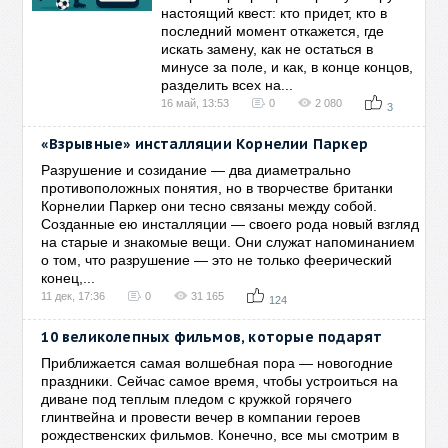
настоящий квест: кто придет, кто в
последний момент откажется, где
искать замену, как не остаться в
минусе за поле, и как, в конце концов,
разделить всех на...
16 май, 13:53
0
2 080
3
«Взрывные» инсталляции Корнелии Паркер
Разрушение и созидание — два диаметрально
противоположных понятия, но в творчестве британки
Корнелии Паркер они тесно связаны между собой.
Созданные ею инсталляции — своего рода новый взгляд
на старые и знакомые вещи. Они служат напоминанием
о том, что разрушение — это не только феерический
конец,...
11 дек, 17:36
0
31 165
124
10 великолепных фильмов, которые подарят
Приближается самая волшебная пора — новогодние
праздники. Сейчас самое время, чтобы устроиться на
диване под теплым пледом с кружкой горячего
глинтвейна и провести вечер в компании героев
рождественских фильмов. Конечно, все мы смотрим в