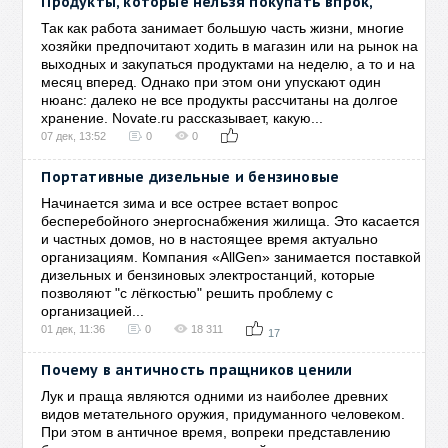
Продукты, которые нельзя покупать впрок,
Так как работа занимает большую часть жизни, многие
хозяйки предпочитают ходить в магазин или на рынок на
выходных и закупаться продуктами на неделю, а то и на
месяц вперед. Однако при этом они упускают один
нюанс: далеко не все продукты рассчитаны на долгое
хранение. Novate.ru рассказывает, какую...
07 дек, 13:52
0
0
Портативные дизельные и бензиновые
Начинается зима и все острее встает вопрос
бесперебойного энергоснабжения жилища. Это касается
и частных домов, но в настоящее время актуально
организациям. Компания «AllGen» занимается поставкой
дизельных и бензиновых электростанций, которые
позволяют "с лёгкостью" решить проблему с
организацией...
01 дек, 11:36
0
18 311
17
Почему в античность пращников ценили
Лук и праща являются одними из наиболее древних
видов метательного оружия, придуманного человеком.
При этом в античное время, вопреки представлению