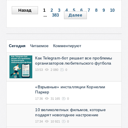
Назад
1
2
3
4
5
6
7
8
9
10
Далее
...
383
Сегодня
Читаемое
Комментируют
Как Telegram-бот решает все проблемы
организаторов любительского футбола
13:53
2 080
0
«Взрывные» инсталляции Корнелии
Паркер
17:36
31 165
0
10 великолепных фильмов, которые
подарят новогоднее настроение
17:34
10 921
0