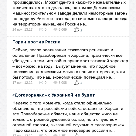
производились. Может где-то в каких-то незначительных
количествах что-то делалось, на том же Демиховском
машиностроительном заводе делали немоторные вагоны
по подряду Рижского завода, но системно электропоезда
на территории нынешней России не...
24 ноя, 13:17
0
6 069
8
Таран против России
Сейчас, после реализации «тяжелого решения» и
оставления Правобережья и Херсона, практически все
убеждены в том, что война принимает затяжной характер
– возможно, на годы. Бытует мнение, что подобное
положение дел исключительно в наших интересах, хотя
бы потому, что наш экономический потенциал не...
17 ноя, 12:12
0
8 008
6
«Договорняка» с Украиной не будет
Неделю с того момента, когда стало официально
объявлено, что российские войска оставляют Херсон и
все Правобережье области, наше общество жило не
только с огромной душевной болью, но и с чувством
огромной тревоги, вызванной слухами о «договорняке».
Надо сказать, что огромное недоверие россиян к...
17 ноя, 12:12
0
4 351