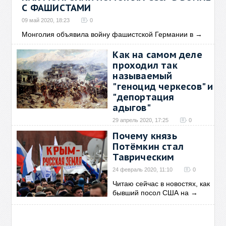
С ФАШИСТАМИ
09 май 2020, 18:23
0
Монголия объявила войну фашистской Германии в
→
Как на самом деле
проходил так
называемый
"геноцид черкесов" и
"депортация
адыгов"
29 апрель 2020, 17:25
0
22 октября 1762 года
Почему князь
российская императрица
→
Потёмкин стал
Таврическим
24 февраль 2020, 11:10
0
Читаю сейчас в новостях, как
бывший посол США на
→