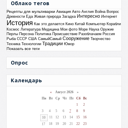
Облако тегов
Рецепты для мультиварки
Авиация
Авто
Англия
Война
Вопрос
Интересно
Древности
Еда
Живая природа
Загадка
Интернет
История
Как это делается
Кино
Китай
Компьютер
Корабли
Космос
Литература
Медицина
Мои фото
Море
Наука
Оружие
Перлы
Персона
Политика
Происшествие
Разоблачаем
Россия
Сооружение
Рыба
СССР
США
СамыйСамый
Творчество
Традиции
Техника
Технологии
Юмор
Показать все теги
Опрос
Календарь
«
Август 2026 »
Пн
Вт
Ср
Чт
Пт
Сб
Вс
1
2
3
4
5
6
7
8
9
11
12
13
14
15
16
10
18
19
20
21
22
23
17