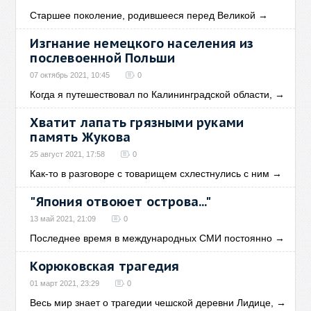
Старшее поколение, родившееся перед Великой
→
Изгнание немецкого населения из
послевоенной Польши
07 октябрь 2021, 10:45
0
Когда я путешествовал по Калининградской области,
→
Хватит лапать грязными руками
память Жукова
25 август 2021, 17:58
0
Как-то в разговоре с товарищем схлестнулись с ним
→
"Япония отвоюет острова..."
13 май 2021, 21:09
0
Последнее время в международных СМИ постоянно
→
Корюковская трагедия
01 март 2021, 23:29
0
Весь мир знает о трагедии чешской деревни Лидице,
→