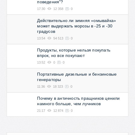
поведения"?
17:30
12 358
0
Действительно ли зимняя «омывайка»
может выдержать морозы в -25 и -30
градусов
13:54
54 513
0
Продукты, которые нельзя покупать
впрок, но все покупают
13:52
0
0
Портативные дизельные и бензиновые
генераторы
11:36
18 323
0
Почему в античность пращников ценили
намного больше, чем лучников
21:17
12 874
0