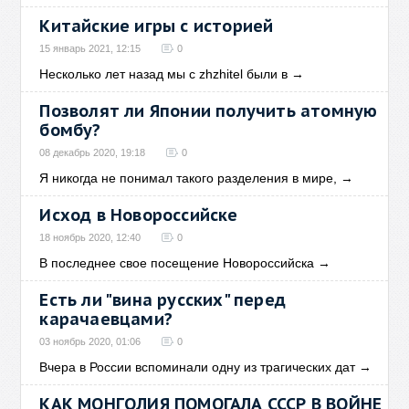
Китайские игры с историей
15 январь 2021, 12:15
0
Несколько лет назад мы с zhzhitel были в
→
Позволят ли Японии получить атомную
бомбу?
08 декабрь 2020, 19:18
0
Я никогда не понимал такого разделения в мире,
→
Исход в Новороссийске
18 ноябрь 2020, 12:40
0
В последнее свое посещение Новороссийска
→
Есть ли "вина русских" перед
карачаевцами?
03 ноябрь 2020, 01:06
0
Вчера в России вспоминали одну из трагических дат
→
КАК МОНГОЛИЯ ПОМОГАЛА СССР В ВОЙНЕ