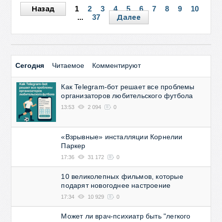
Назад
1
2
3
4
5
6
7
8
9
10
Далее
...
37
Сегодня
Читаемое
Комментируют
Как Telegram-бот решает все проблемы
организаторов любительского футбола
13:53
2 094
0
«Взрывные» инсталляции Корнелии
Паркер
17:36
31 172
0
10 великолепных фильмов, которые
подарят новогоднее настроение
17:34
10 929
0
Может ли врач-психиатр быть "легкого