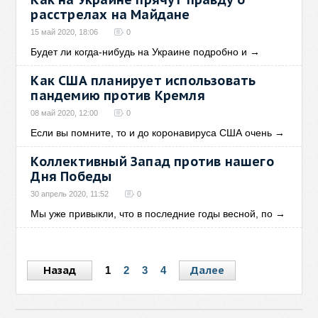
расстрелах на Майдане
15 май 2020, 18:06
0
Будет ли когда-нибудь на Украине подробно и
→
Как США планирует использовать
пандемию против Кремля
08 май 2020, 12:00
0
Если вы помните, то и до коронавируса США очень
→
Коллективный Запад против нашего
Дня Победы
30 апрель 2020, 11:52
0
Мы уже привыкли, что в последние годы весной, по
→
Назад
Далее
1
2
3
4