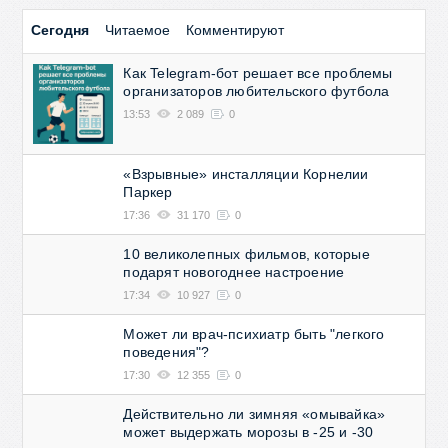
Сегодня
Читаемое
Комментируют
Как Telegram-бот решает все проблемы
организаторов любительского футбола
13:53
2 089
0
«Взрывные» инсталляции Корнелии
Паркер
17:36
31 170
0
10 великолепных фильмов, которые
подарят новогоднее настроение
17:34
10 927
0
Может ли врач-психиатр быть "легкого
поведения"?
17:30
12 355
0
Действительно ли зимняя «омывайка»
может выдержать морозы в -25 и -30