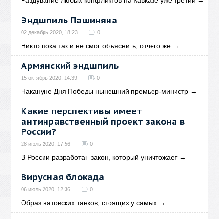
Раздувание любых конфликтов на Кавказе уже третий
→
Эндшпиль Пашиняна
02 декабрь 2020, 18:23
0
Никто пока так и не смог объяснить, отчего же
→
Армянский эндшпиль
15 октябрь 2020, 14:39
0
Накануне Дня Победы нынешний премьер-министр
→
Какие перспективы имеет
антинравственный проект закона в
России?
28 июль 2020, 17:56
0
В России разработан закон, который уничтожает
→
Вирусная блокада
06 июль 2020, 12:36
0
Образ натовских танков, стоящих у самых
→