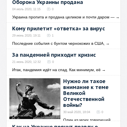
Оборона Украины продана
04 июль 2020, 11:15
0
Украина пропита и продана целиком и почти даром —
→
Кому прилетит «ответка» за вирус
29 июнь 2020, 19:11
1
Последние события с бунтом чернокожих в США,
→
За пандемией приходит кризис
21 июнь 2020, 12:32
0
Итак, пандемия идёт на спад. Как минимум, её
→
Нужно ли такое
внимание к теме
Великой
Отечественной
войны?
30 май 2020, 18:04
0
Один из моих товарищей
неожиданно для меня
→
Как на Украине прячут правду о