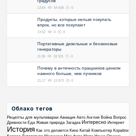
градусов
13:54
54 508
0
Продукты, которые нельзя покупать
впрок, но все покупают
13:52
0
0
Портативные дизельные и бензиновые
генераторы
11:36
18 321
0
Почему в античность пращников ценили
намного больше, чем лучников
21:17
12 873
0
Облако тегов
Рецепты для мультиварки
Авиация
Авто
Англия
Война
Вопрос
Интересно
Древности
Еда
Живая природа
Загадка
Интернет
История
Как это делается
Кино
Китай
Компьютер
Корабли