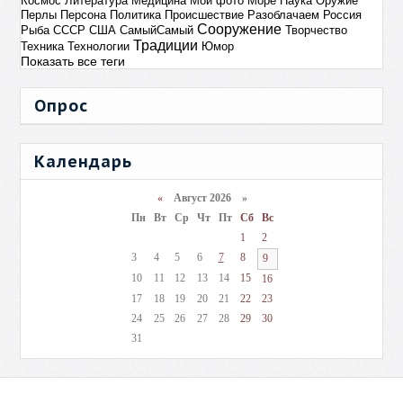
Космос
Литература
Медицина
Мои фото
Море
Наука
Оружие
Перлы
Персона
Политика
Происшествие
Разоблачаем
Россия
Сооружение
Рыба
СССР
США
СамыйСамый
Творчество
Традиции
Техника
Технологии
Юмор
Показать все теги
Опрос
Календарь
«
Август 2026 »
Пн
Вт
Ср
Чт
Пт
Сб
Вс
1
2
3
4
5
6
7
8
9
10
11
12
13
14
15
16
17
18
19
20
21
22
23
24
25
26
27
28
29
30
31