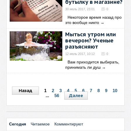
бутылку в магазине?
30 июль 2017, 23:01
0
Некоторое время назад про
это вообще никто
→
Мыться утром или
вечером? Ученые
разъясняют
12 июль 2017, 10:12
0
Вам приходится выбирать,
принимать ли душ
→
Назад
1
2
3
4
5
6
7
8
9
10
Далее
...
56
Сегодня
Читаемое
Комментируют