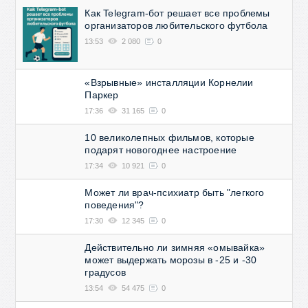
Как Telegram-бот решает все проблемы
организаторов любительского футбола
13:53
2 080
0
«Взрывные» инсталляции Корнелии
Паркер
17:36
31 165
0
10 великолепных фильмов, которые
подарят новогоднее настроение
17:34
10 921
0
Может ли врач-психиатр быть "легкого
поведения"?
17:30
12 345
0
Действительно ли зимняя «омывайка»
может выдержать морозы в -25 и -30
градусов
13:54
54 475
0