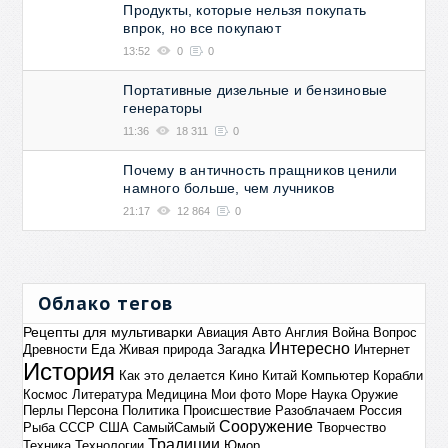
Продукты, которые нельзя покупать
впрок, но все покупают
13:52
0
0
Портативные дизельные и бензиновые
генераторы
11:36
18 311
0
Почему в античность пращников ценили
намного больше, чем лучников
21:17
12 864
0
Облако тегов
Рецепты для мультиварки
Авиация
Авто
Англия
Война
Вопрос
Интересно
Древности
Еда
Живая природа
Загадка
Интернет
История
Как это делается
Кино
Китай
Компьютер
Корабли
Космос
Литература
Медицина
Мои фото
Море
Наука
Оружие
Перлы
Персона
Политика
Происшествие
Разоблачаем
Россия
Сооружение
Рыба
СССР
США
СамыйСамый
Творчество
Традиции
Техника
Технологии
Юмор