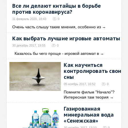
Все ли делают китайцы в борьбе
против коронавируса?
11 февраль 2020, 18:43
0
Очень часть слышу такие мнения, особенно из
→
Как выбрать лучшие игровые автоматы
30 декабрь 2017, 19:55
0
Казалось бы чего проще - игровой автомат в
→
Как научиться
контролировать свои
сны
05 ноябрь 2017, 16:52
0
Помните фильм "Начало"?
Интересная там теория
→
Газированная
минеральная вода
«Сенежская»
20 октябрь 2017, 13:10
0