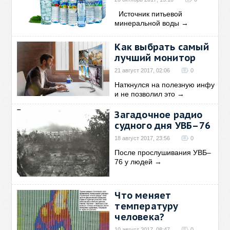
Источник питьевой
минеральной воды
→
Как выбрать самый
лучший монитор
21 август 2017, 02:06
0
Наткнулся на полезную инфу
и не позволил это
→
Загадочное радио
судного дня УВБ–76
18 август 2017, 23:56
0
После прослушивания УВБ–
76 у людей
→
Что меняет
температуру
человека?
10 август 2017, 08:47
0